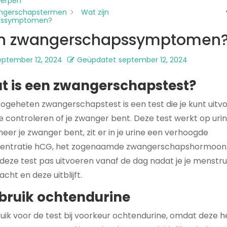
werpen
ngerschapstermen
Wat zijn
pssymptomen?
jn zwangerschapssymptomen
eptember 12, 2024
Geüpdatet
september 12, 2024
t is een zwangerschapstest?
zogeheten zwangerschapstest is een test die je kunt uitv
e controleren of je zwanger bent. Deze test werkt op urin
er je zwanger bent, zit er in je urine een verhoogde
entratie hCG, het zogenaamde zwangerschapshormoon.
 deze test pas uitvoeren vanaf de dag nadat je je menstru
cht en deze uitblijft.
bruik ochtendurine
uik voor de test bij voorkeur ochtendurine, omdat deze h