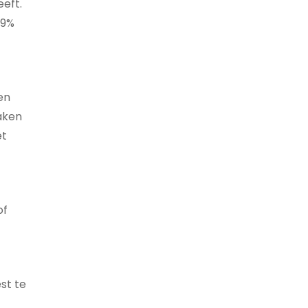
eeft.
99%
en
maken
et
of
est te