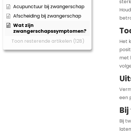
sterk
Acupunctuur bij zwangerschap
Houd 
Afscheiding bij zwangerschap
betr
Wat zijn
To
zwangerschapssymptomen?
Toon resterende artikelen (128)
Het k
posit
met 
volg
Uit
Vermo
een 
Bij
Bij t
late