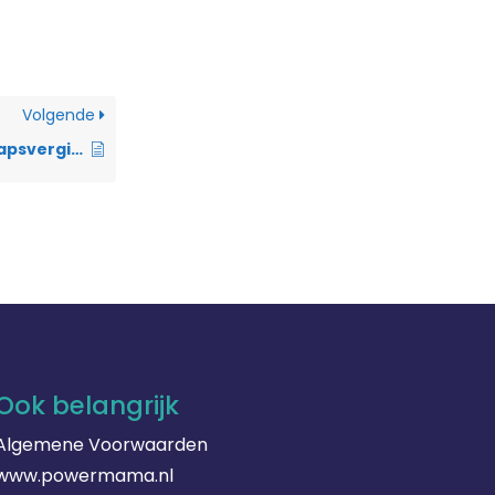
Volgende
Wat is zwangerschapsvergiftiging?
Ook belangrijk
Algemene Voorwaarden
www.powermama.nl