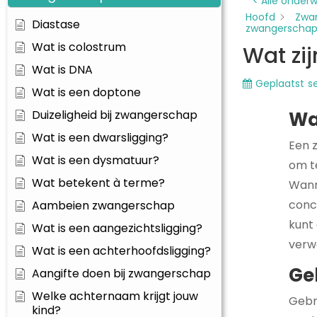
< Alle onder
Hoofd
Zwa
Diastase
zwangerscha
Wat is colostrum
Wat zi
Wat is DNA
Geplaatst
s
Wat is een doptone
Duizeligheid bij zwangerschap
Wa
Wat is een dwarsligging?
Een 
Wat is een dysmatuur?
om t
Wat betekent à terme?
Wanne
conc
Aambeien zwangerschap
kunt
Wat is een aangezichtsligging?
verwa
Wat is een achterhoofdsligging?
Ge
Aangifte doen bij zwangerschap
Welke achternaam krijgt jouw
Gebr
kind?