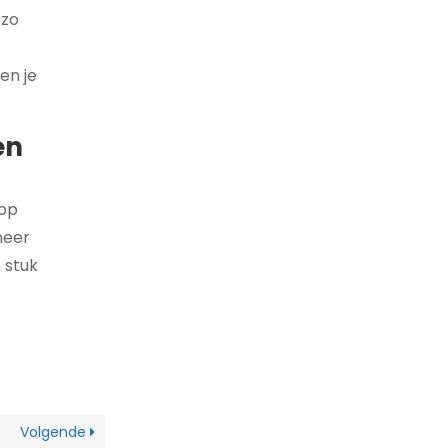
 zo
en je
en
 op
neer
 stuk
Volgende