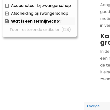
Aang
Acupunctuur bij zwangerschap
goed 
Afscheiding bij zwangerschap
meti
Wat is een termijnecho?
in v
Toon resterende artikelen (128)
Ka
gr
In d
een 
de t
klein
zwan
Vorige