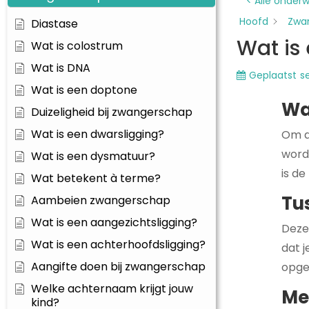
< Alle onder
Hoofd
Zwa
Diastase
Wat is
Wat is colostrum
Wat is DNA
Geplaatst
s
Wat is een doptone
Wa
Duizeligheid bij zwangerschap
Wat is een dwarsligging?
Om d
word
Wat is een dysmatuur?
is d
Wat betekent à terme?
Tu
Aambeien zwangerschap
Wat is een aangezichtsligging?
Deze
Wat is een achterhoofdsligging?
dat 
Aangifte doen bij zwangerschap
opge
Welke achternaam krijgt jouw
Me
kind?