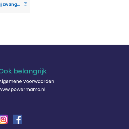
Wat is toucheren bij zwangerschap?
Ook belangrijk
Algemene Voorwaarden
www.powermama.nl