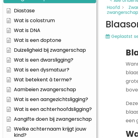
< Alle onder
Hoofd
Zwa
Diastase
zwangerscha
Wat is colostrum
Blaaso
Wat is DNA
Geplaatst
s
Wat is een doptone
Duizeligheid bij zwangerschap
Bl
Wat is een dwarsligging?
Wann
Wat is een dysmatuur?
blaa
Wat betekent à terme?
grot
Aambeien zwangerschap
bove
Wat is een aangezichtsligging?
Deze 
Wat is een achterhoofdsligging?
blaas
Aangifte doen bij zwangerschap
een 
Welke achternaam krijgt jouw
Wa
kind?