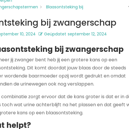
werpen
ngerschapstermen
Blaasontsteking bij
p
ntsteking bij zwangerschap
eptember 10, 2024
Geüpdatet
september 12, 2024
aasontsteking bij zwangerschap
eer jij zwanger bent heb jij een grotere kans op een
sontsteking. Dit komt doordat jouw blaas door de steeds
er wordende baarmoeder opzij wordt gedrukt en omdat
ndien de urinewegen ook nog verslappen.
combinatie zorgt ervoor dat de kans groter is dat er in 
 toch wat urine achterblijft na het plassen en dat geeft 
grotere kans op een blaasontsteking.
t helpt?