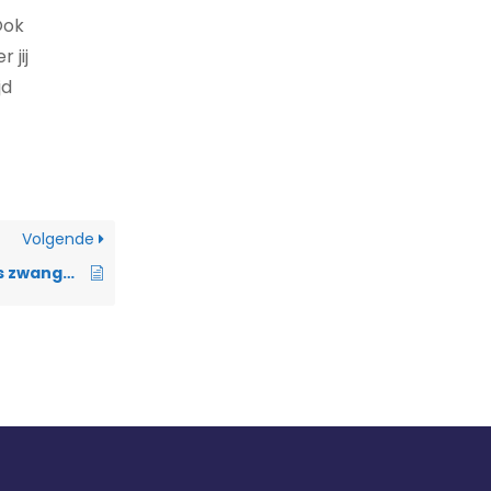
Ook
 jij
jd
Volgende
Bloedverlies tijdens zwangerschap