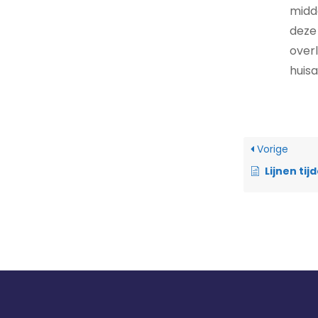
midd
deze
over
huisa
Vorige
Lijnen ti