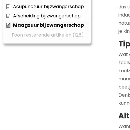
Acupunctuur bij zwangerschap
dus s
inda
Afscheiding bij zwangerschap
natu
Maagzuur bij zwangerschap
je kin
Toon resterende artikelen (128)
Ti
Wat 
zoals
kool
maag
beet
Denk
kunn
Al
Wanne