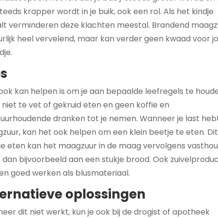
teeds krapper wordt in je buik, ook een rol. Als het kindje
alt verminderen deze klachten meestal. Brandend maagzu
urlijk heel vervelend, maar kan verder geen kwaad voor jo
dje.
ps
ook kan helpen is om je aan bepaalde leefregels te houd
 niet te vet of gekruid eten en geen koffie en
zuurhoudende dranken tot je nemen. Wanneer je last heb
zuur, kan het ook helpen om een klein beetje te eten. Di
je eten kan het maagzuur in de maag vervolgens vasthou
 dan bijvoorbeeld aan een stukje brood. Ook zuivelprodu
en goed werken als blusmateriaal.
ternatieve oplossingen
er dit niet werkt, kun je ook bij de drogist of apotheek