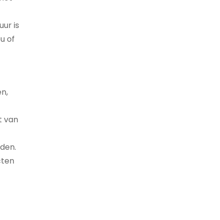
ur is
u of
en,
t van
t
den.
cten