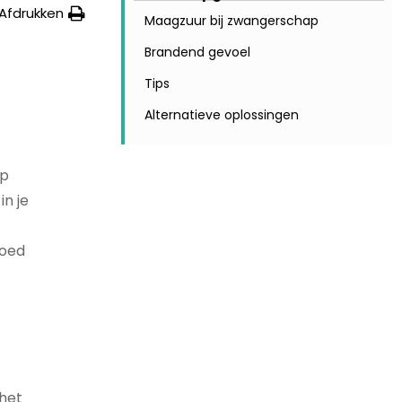
Afdrukken
Maagzuur bij zwangerschap
Brandend gevoel
Tips
Alternatieve oplossingen
ap
in je
goed
 het