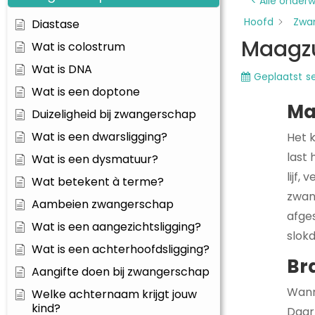
< Alle onder
Hoofd
Zwa
Diastase
Maagzu
Wat is colostrum
Wat is DNA
Geplaatst
s
Wat is een doptone
Ma
Duizeligheid bij zwangerschap
Wat is een dwarsligging?
Het 
last
Wat is een dysmatuur?
lijf,
Wat betekent à terme?
zwan
Aambeien zwangerschap
afge
Wat is een aangezichtsligging?
slok
Wat is een achterhoofdsligging?
Br
Aangifte doen bij zwangerschap
Wann
Welke achternaam krijgt jouw
kind?
Daarn