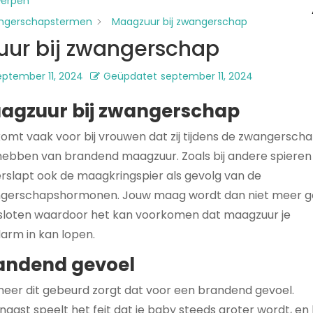
werpen
ngerschapstermen
Maagzuur bij zwangerschap
ur bij zwangerschap
eptember 11, 2024
Geüpdatet
september 11, 2024
agzuur bij zwangerschap
komt vaak voor bij vrouwen dat zij tijdens de zwangersch
 hebben van brandend maagzuur. Zoals bij andere spieren 
 verslapt ook de maagkringspier als gevolg van de
gerschapshormonen. Jouw maag wordt dan niet meer 
sloten waardoor het kan voorkomen dat maagzuur je
darm in kan lopen.
andend gevoel
eer dit gebeurd zorgt dat voor een brandend gevoel.
aast speelt het feit dat je baby steeds groter wordt, en