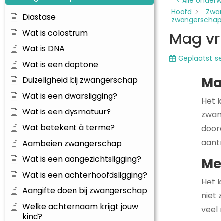
< Alle onder
Hoofd
Zwa
Diastase
zwangerscha
Wat is colostrum
Mag vr
Wat is DNA
Geplaatst
s
Wat is een doptone
Ma
Duizeligheid bij zwangerschap
Wat is een dwarsligging?
Het k
Wat is een dysmatuur?
zwan
Wat betekent à terme?
doord
aantr
Aambeien zwangerschap
Wat is een aangezichtsligging?
Mee
Wat is een achterhoofdsligging?
Het k
Aangifte doen bij zwangerschap
niet 
Welke achternaam krijgt jouw
veel
kind?