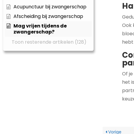
Ha
Acupunctuur bij zwangerschap
Afscheiding bij zwangerschap
Gedu
Ook 
Mag vrijen tijdens de
zwangerschap?
bloed
Toon resterende artikelen (128)
hebt
Co
pa
Of je
het 
partn
keuz
Vorige