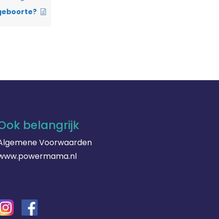
geboorte?
Ook belangrijk
Algemene Voorwaarden
www.powermama.nl