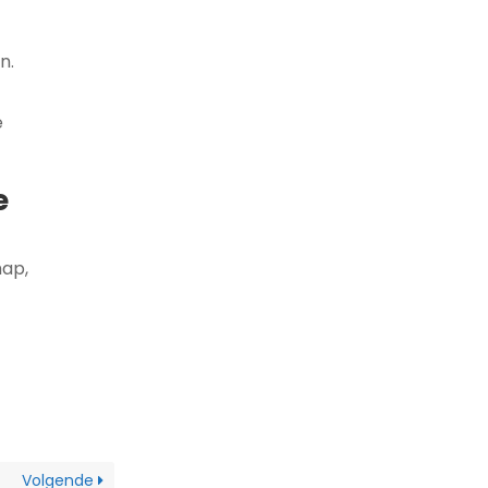
n.
e
e
hap,
Volgende